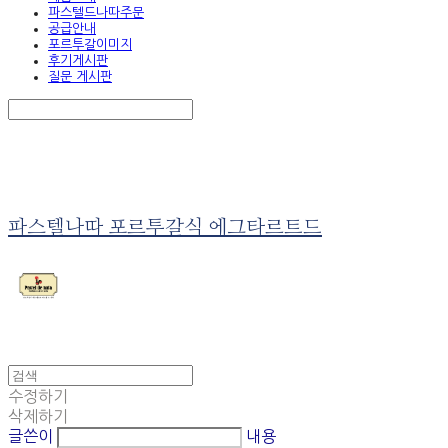
파스텔드나따주문
공급안내
포르투갈이미지
후기게시판
질문 게시판
Search
검색
Log In
로그인
Cart
장바구니
파스텔나따 포르투갈식 에그타르트드
수정하기
삭제하기
글쓴이
내용