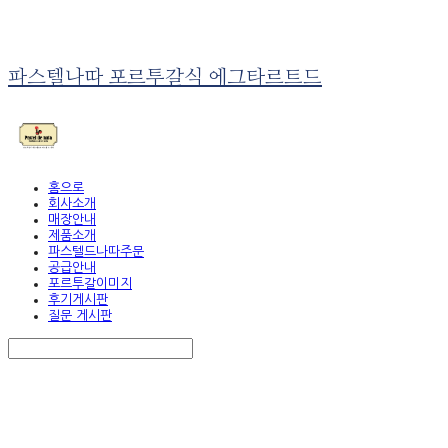
파스텔나따 포르투갈식 에그타르트드
홈으로
회사소개
매장안내
제품소개
파스텔드나따주문
공급안내
포르투갈이미지
후기게시판
질문 게시판
Search
검색
Log In
로그인
Cart
장바구니