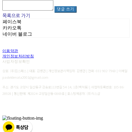
댓글 쓰기
목록으로 가기
페이스북
카카오톡
네이버 블로그
이용약관
개인정보처리방침
사업자정보확인
상호: (주)킴스패스 | 대표: 김병권 | 개인정보관리책임자: 김병권 | 전화: 031-902-7960 | 이메일:
pasteldenata2001@gmail.com
주소: 경기도 고양시 일산동구 강송로113번길 54-14, 1층(백석동) | 사업자등록번호:
105-86-
28928
| 통신판매:
제2024-고양일산동-0869호
| 호스팅제공자: (주)식스샵