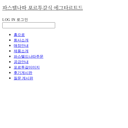
파스텔나따 포르투갈식 에그타르트드
LOG IN
로그인
홈으로
회사소개
매장안내
제품소개
파스텔드나따주문
공급안내
포르투갈이미지
후기게시판
질문 게시판