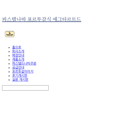
파스텔나따 포르투갈식 에그타르트드
홈으로
회사소개
매장안내
제품소개
파스텔드나따주문
공급안내
포르투갈이미지
후기게시판
질문 게시판
Search
검색
Log In
로그인
Cart
장바구니