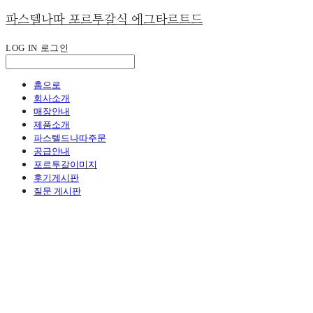
파스텔나따 포르투갈식 에그타르트드
LOG IN
로그인
홈으로
회사소개
매장안내
제품소개
파스텔드나따주문
공급안내
포르투갈이미지
후기게시판
질문 게시판