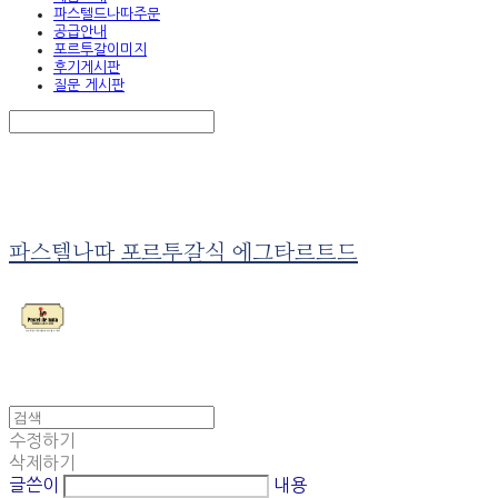
파스텔드나따주문
공급안내
포르투갈이미지
후기게시판
질문 게시판
Search
검색
Log In
로그인
Cart
장바구니
파스텔나따 포르투갈식 에그타르트드
수정하기
삭제하기
글쓴이
내용