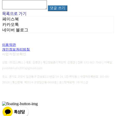
댓글 쓰기
목록으로 가기
페이스북
카카오톡
네이버 블로그
이용약관
개인정보처리방침
사업자정보확인
상호: (주)킴스패스 | 대표: 김병권 | 개인정보관리책임자: 김병권 | 전화: 031-902-7960 | 이메일:
pasteldenata2001@gmail.com
주소: 경기도 고양시 일산동구 강송로113번길 54-14, 1층(백석동) | 사업자등록번호:
105-86-
28928
| 통신판매:
제2024-고양일산동-0869호
| 호스팅제공자: (주)식스샵