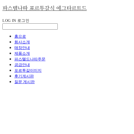
파스텔나따 포르투갈식 에그타르트드
LOG IN
로그인
홈으로
회사소개
매장안내
제품소개
파스텔드나따주문
공급안내
포르투갈이미지
후기게시판
질문 게시판