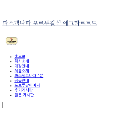
파스텔나따 포르투갈식 에그타르트드
홈으로
회사소개
매장안내
제품소개
파스텔드나따주문
공급안내
포르투갈이미지
후기게시판
질문 게시판
Search
검색
Log In
로그인
Cart
장바구니