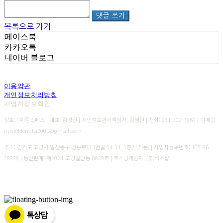
댓글 쓰기
목록으로 가기
페이스북
카카오톡
네이버 블로그
이용약관
개인정보처리방침
사업자정보확인
상호: (주)킴스패스 | 대표: 김병권 | 개인정보관리책임자: 김병권 | 전화: 031-902-7960 | 이메일:
pasteldenata2001@gmail.com
주소: 경기도 고양시 일산동구 강송로113번길 54-14, 1층(백석동) | 사업자등록번호:
105-86-
28928
| 통신판매:
제2024-고양일산동-0869호
| 호스팅제공자: (주)식스샵