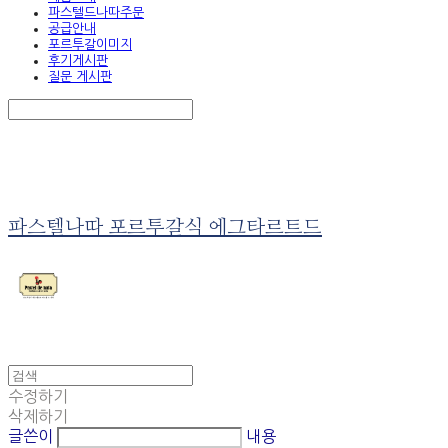
파스텔드나따주문
공급안내
포르투갈이미지
후기게시판
질문 게시판
Search
검색
Log In
로그인
Cart
장바구니
파스텔나따 포르투갈식 에그타르트드
수정하기
삭제하기
글쓴이
내용