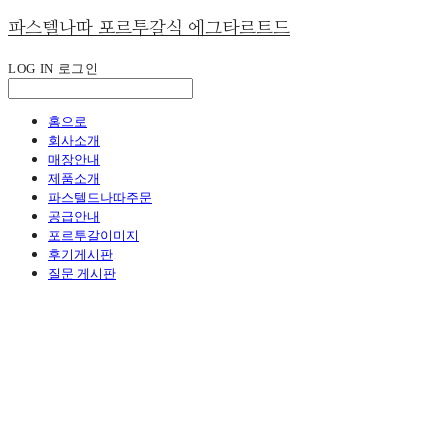
파스텔나따 포르투갈식 에그타르트드
LOG IN
로그인
홈으로
회사소개
매장안내
제품소개
파스텔드나따주문
공급안내
포르투갈이미지
후기게시판
질문 게시판