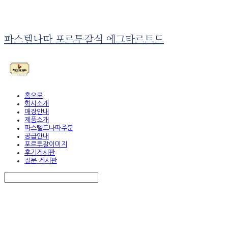
파스텔나따 포르투갈식 에그타르트드
홈으로
회사소개
매장안내
제품소개
파스텔드나따주문
공급안내
포르투갈이미지
후기게시판
질문 게시판
Search
검색
Log In
로그인
Cart
장바구니