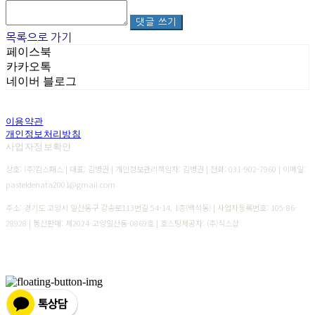
댓글 쓰기
목록으로 가기
페이스북
카카오톡
네이버 블로그
이용약관
개인정보처리방침
사업자정보확인
상호: (주)킴스패스 | 대표: 김병권 | 개인정보관리책임자: 김병권 | 전화: 031-902-7960 | 이메일:
pasteldenata2001@gmail.com
주소: 경기도 고양시 일산동구 강송로113번길 54-14, 1층(백석동) | 사업자등록번호:
105-86-
28928
| 통신판매:
제2024-고양일산동-0869호
| 호스팅제공자: (주)식스샵