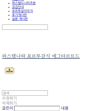
파스텔드나따주문
공급안내
포르투갈이미지
후기게시판
질문 게시판
Search
검색
Log In
로그인
Cart
장바구니
파스텔나따 포르투갈식 에그타르트드
수정하기
삭제하기
글쓴이
내용