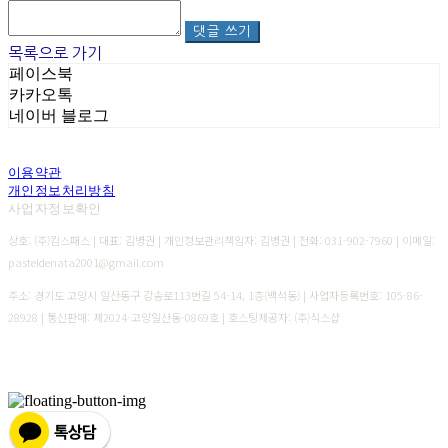
댓글 쓰기
목록으로 가기
페이스북
카카오톡
네이버 블로그
이용약관
개인정보처리방침
사업자정보확인
상호: (주)킴스패스 | 대표: 김병권 | 개인정보관리책임자: 김병권 | 전화: 031-902-7960 | 이메일:
pasteldenata2001@gmail.com
주소: 경기도 고양시 일산동구 강송로113번길 54-14, 1층(백석동) | 사업자등록번호:
105-86-
28928
| 통신판매:
제2024-고양일산동-0869호
| 호스팅제공자: (주)식스샵