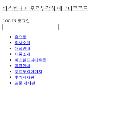
파스텔나따 포르투갈식 에그타르트드
LOG IN
로그인
홈으로
회사소개
매장안내
제품소개
파스텔드나따주문
공급안내
포르투갈이미지
후기게시판
질문 게시판