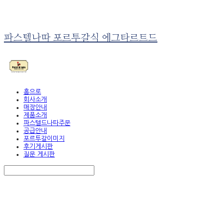
파스텔나따 포르투갈식 에그타르트드
홈으로
회사소개
매장안내
제품소개
파스텔드나따주문
공급안내
포르투갈이미지
후기게시판
질문 게시판
Search
검색
Log In
로그인
Cart
장바구니