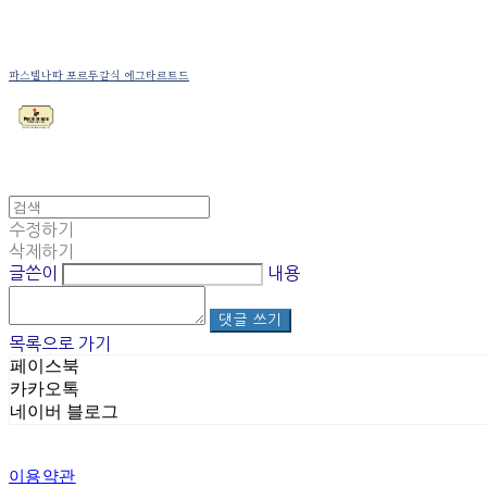
Log In
로그인
Cart
장바구니
파스텔나따 포르투갈식 에그타르트드
수정하기
삭제하기
글쓴이
내용
댓글 쓰기
목록으로 가기
페이스북
카카오톡
네이버 블로그
이용약관