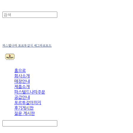
파스텔나따 포르투갈식 에그타르트드
홈으로
회사소개
매장안내
제품소개
파스텔드나따주문
공급안내
포르투갈이미지
후기게시판
질문 게시판
Search
검색