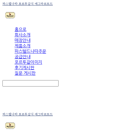
파스텔나따 포르투갈식 에그타르트드
홈으로
회사소개
매장안내
제품소개
파스텔드나따주문
공급안내
포르투갈이미지
후기게시판
질문 게시판
Search
검색
Log In
로그인
Cart
장바구니
파스텔나따 포르투갈식 에그타르트드