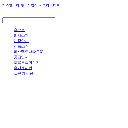
파스텔나따 포르투갈식 에그타르트드
LOG IN
로그인
홈으로
회사소개
매장안내
제품소개
파스텔드나따주문
공급안내
포르투갈이미지
후기게시판
질문 게시판